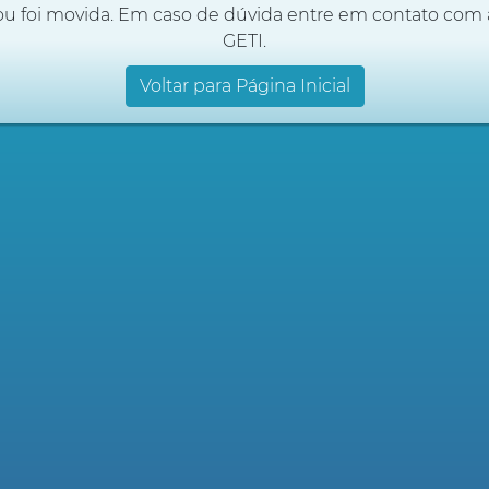
ou foi movida. Em caso de dúvida entre em contato com 
GETI.
Voltar para Página Inicial