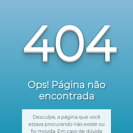
404
Ops! Página não
encontrada
Desculpe, a página que você
estava procurando não existe ou
foi movida. Em caso de dúvida