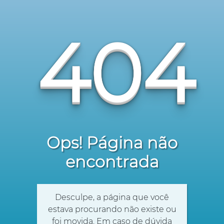
404
Ops! Página não
encontrada
Desculpe, a página que você
estava procurando não existe ou
foi movida. Em caso de dúvida