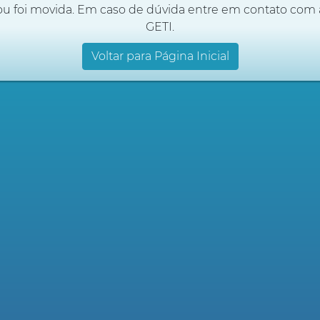
ou foi movida. Em caso de dúvida entre em contato com 
GETI.
Voltar para Página Inicial