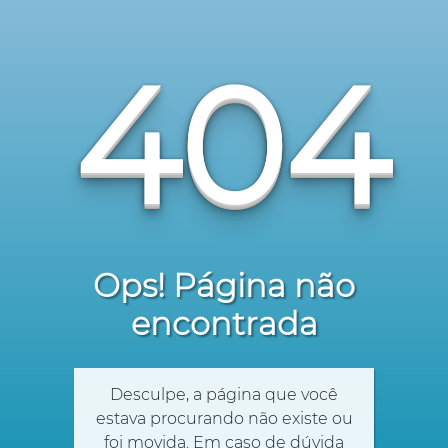
404
Ops! Página não
encontrada
Desculpe, a página que você
estava procurando não existe ou
foi movida. Em caso de dúvida