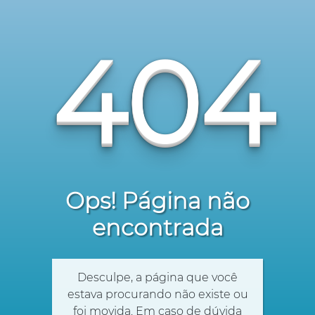
404
Ops! Página não
encontrada
Desculpe, a página que você
estava procurando não existe ou
foi movida. Em caso de dúvida