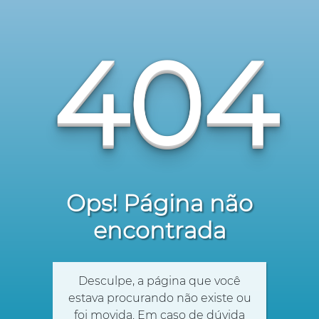
404
Ops! Página não
encontrada
Desculpe, a página que você
estava procurando não existe ou
foi movida. Em caso de dúvida