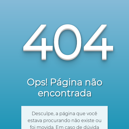
404
Ops! Página não
encontrada
Desculpe, a página que você
estava procurando não existe ou
foi movida. Em caso de dúvida