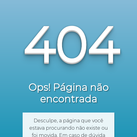
404
Ops! Página não
encontrada
Desculpe, a página que você
estava procurando não existe ou
foi movida. Em caso de dúvida