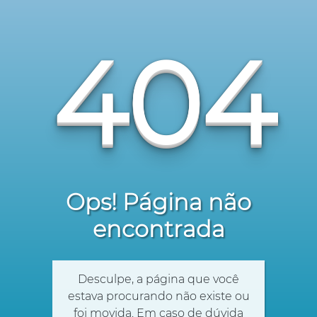
404
Ops! Página não
encontrada
Desculpe, a página que você
estava procurando não existe ou
foi movida. Em caso de dúvida