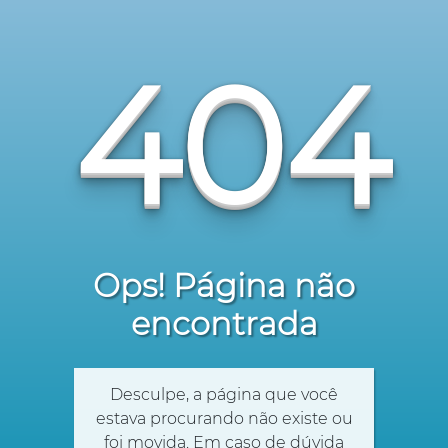
404
Ops! Página não
encontrada
Desculpe, a página que você
estava procurando não existe ou
foi movida. Em caso de dúvida