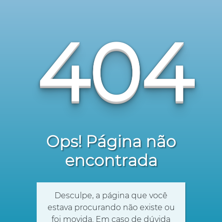
404
Ops! Página não
encontrada
Desculpe, a página que você
estava procurando não existe ou
foi movida. Em caso de dúvida