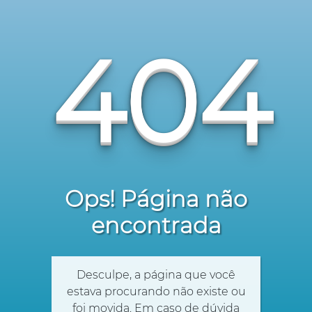
404
Ops! Página não
encontrada
Desculpe, a página que você
estava procurando não existe ou
foi movida. Em caso de dúvida