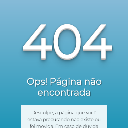
404
Ops! Página não
encontrada
Desculpe, a página que você
estava procurando não existe ou
foi movida. Em caso de dúvida