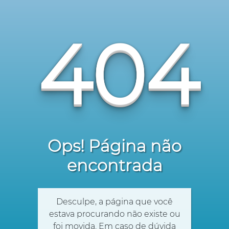
404
Ops! Página não
encontrada
Desculpe, a página que você
estava procurando não existe ou
foi movida. Em caso de dúvida