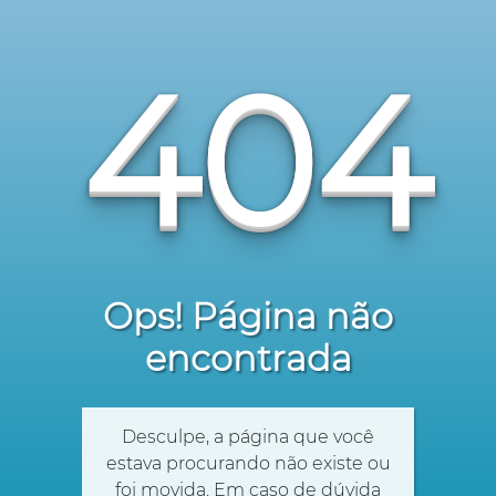
404
Ops! Página não
encontrada
Desculpe, a página que você
estava procurando não existe ou
foi movida. Em caso de dúvida