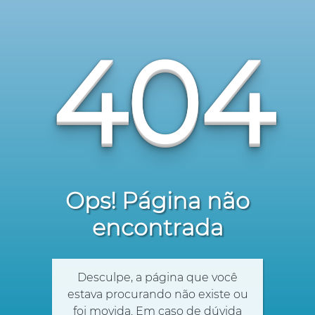
404
Ops! Página não
encontrada
Desculpe, a página que você
estava procurando não existe ou
foi movida. Em caso de dúvida