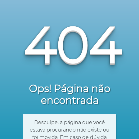
404
Ops! Página não
encontrada
Desculpe, a página que você
estava procurando não existe ou
foi movida. Em caso de dúvida