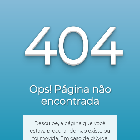
404
Ops! Página não
encontrada
Desculpe, a página que você
estava procurando não existe ou
foi movida. Em caso de dúvida