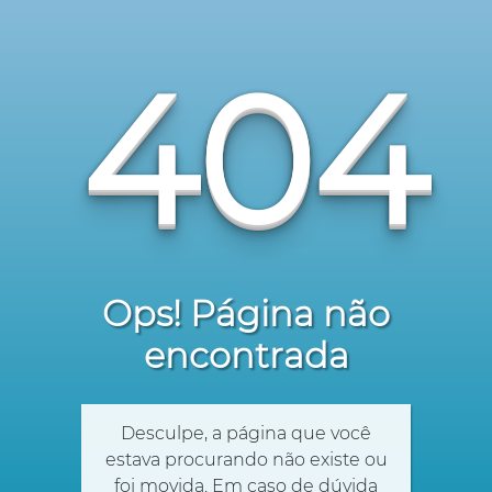
404
Ops! Página não
encontrada
Desculpe, a página que você
estava procurando não existe ou
foi movida. Em caso de dúvida