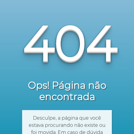
404
Ops! Página não
encontrada
Desculpe, a página que você
estava procurando não existe ou
foi movida. Em caso de dúvida