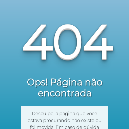
404
Ops! Página não
encontrada
Desculpe, a página que você
estava procurando não existe ou
foi movida. Em caso de dúvida