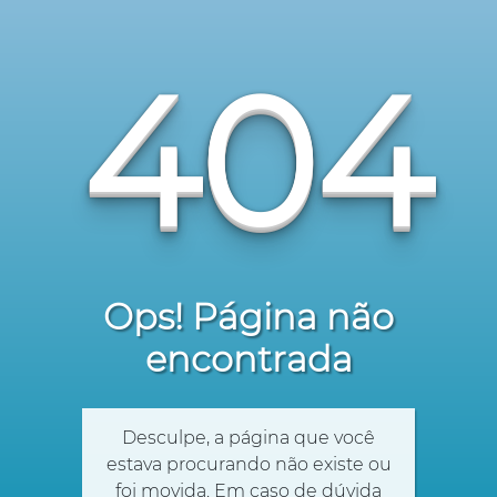
404
Ops! Página não
encontrada
Desculpe, a página que você
estava procurando não existe ou
foi movida. Em caso de dúvida