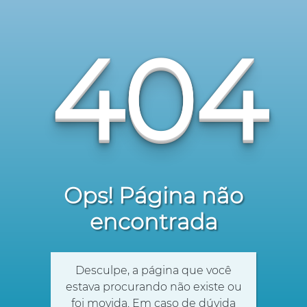
404
Ops! Página não
encontrada
Desculpe, a página que você
estava procurando não existe ou
foi movida. Em caso de dúvida