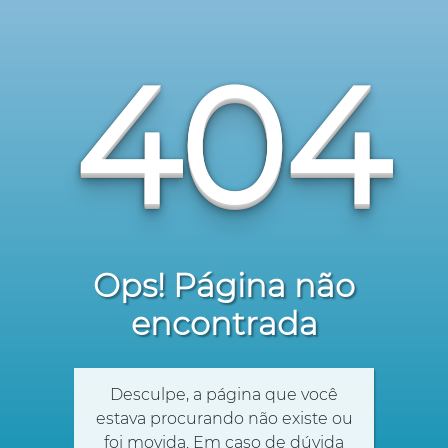
404
Ops! Página não
encontrada
Desculpe, a página que você
estava procurando não existe ou
foi movida. Em caso de dúvida