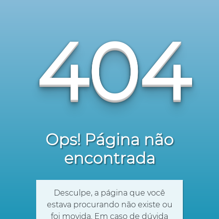
404
Ops! Página não
encontrada
Desculpe, a página que você
estava procurando não existe ou
foi movida. Em caso de dúvida