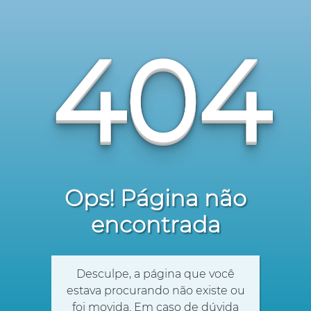
404
Ops! Página não
encontrada
Desculpe, a página que você
estava procurando não existe ou
foi movida. Em caso de dúvida