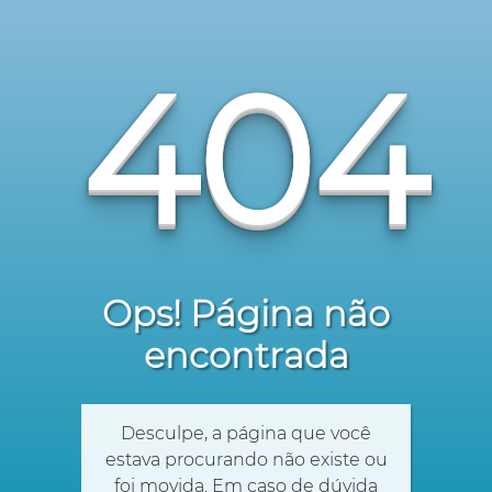
404
Ops! Página não
encontrada
Desculpe, a página que você
estava procurando não existe ou
foi movida. Em caso de dúvida