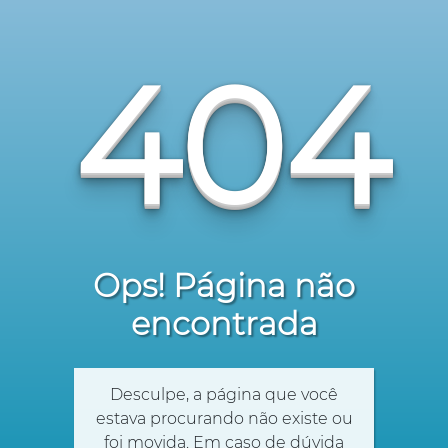
404
Ops! Página não
encontrada
Desculpe, a página que você
estava procurando não existe ou
foi movida. Em caso de dúvida