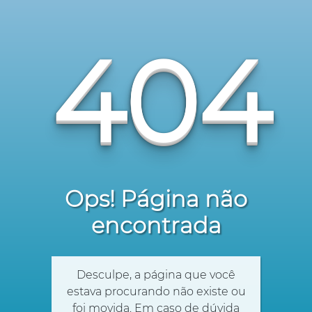
404
Ops! Página não
encontrada
Desculpe, a página que você
estava procurando não existe ou
foi movida. Em caso de dúvida