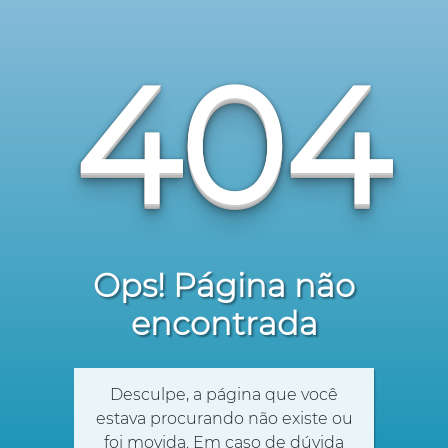
404
Ops! Página não
encontrada
Desculpe, a página que você
estava procurando não existe ou
foi movida. Em caso de dúvida