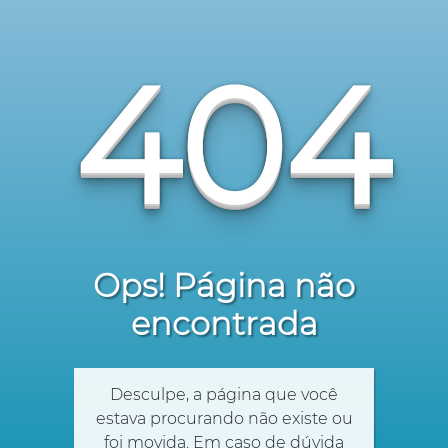
404
Ops! Página não
encontrada
Desculpe, a página que você
estava procurando não existe ou
foi movida. Em caso de dúvida