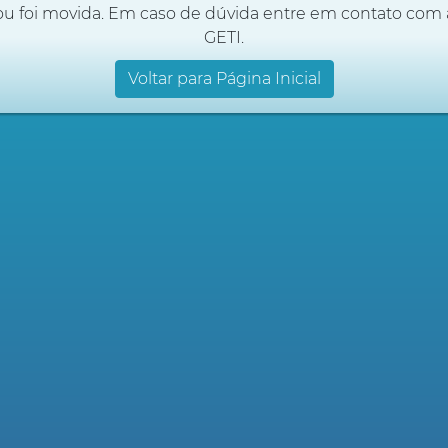
ou foi movida. Em caso de dúvida entre em contato com 
GETI.
Voltar para Página Inicial