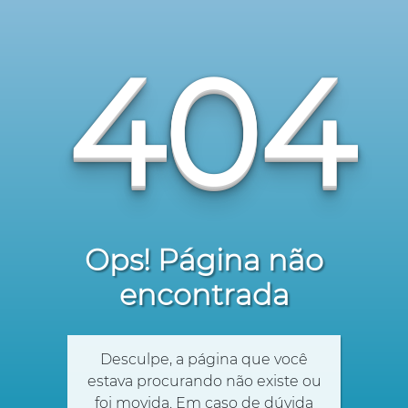
404
Ops! Página não
encontrada
Desculpe, a página que você
estava procurando não existe ou
foi movida. Em caso de dúvida