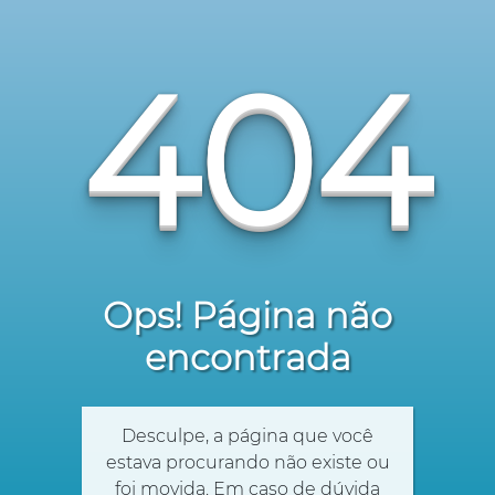
404
Ops! Página não
encontrada
Desculpe, a página que você
estava procurando não existe ou
foi movida. Em caso de dúvida