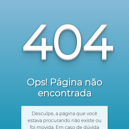
404
Ops! Página não
encontrada
Desculpe, a página que você
estava procurando não existe ou
foi movida. Em caso de dúvida