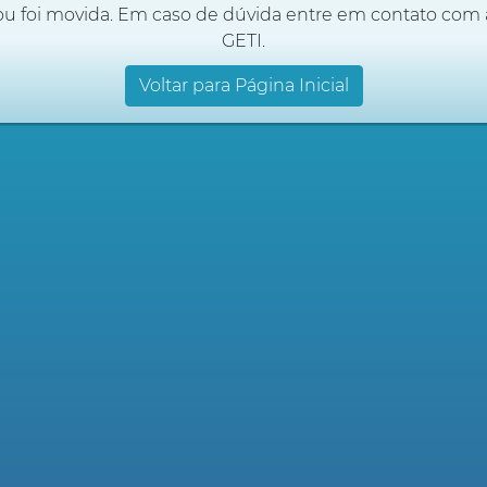
ou foi movida. Em caso de dúvida entre em contato com 
GETI.
Voltar para Página Inicial