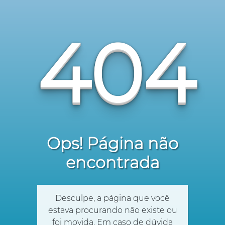
404
Ops! Página não
encontrada
Desculpe, a página que você
estava procurando não existe ou
foi movida. Em caso de dúvida