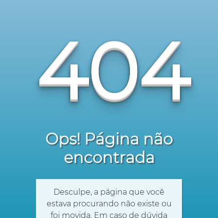
404
Ops! Página não
encontrada
Desculpe, a página que você
estava procurando não existe ou
foi movida. Em caso de dúvida