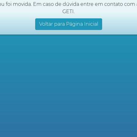
ou foi movida. Em caso de dúvida entre em contato com 
GETI.
Voltar para Página Inicial