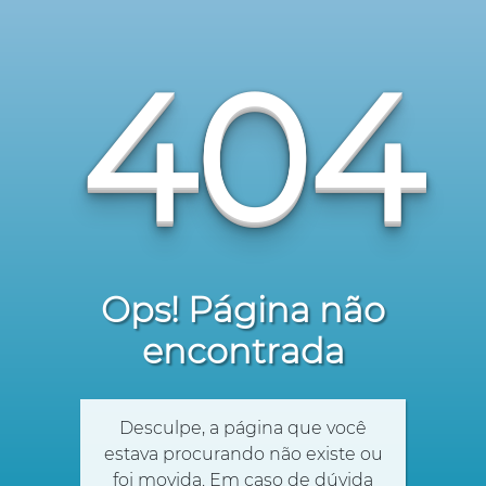
404
Ops! Página não
encontrada
Desculpe, a página que você
estava procurando não existe ou
foi movida. Em caso de dúvida