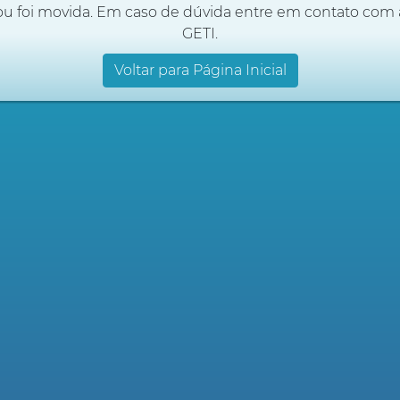
ou foi movida. Em caso de dúvida entre em contato com 
GETI.
Voltar para Página Inicial