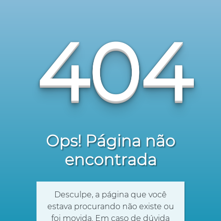
404
Ops! Página não
encontrada
Desculpe, a página que você
estava procurando não existe ou
foi movida. Em caso de dúvida