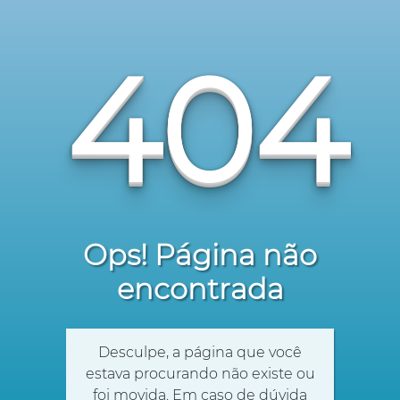
404
Ops! Página não
encontrada
Desculpe, a página que você
estava procurando não existe ou
foi movida. Em caso de dúvida