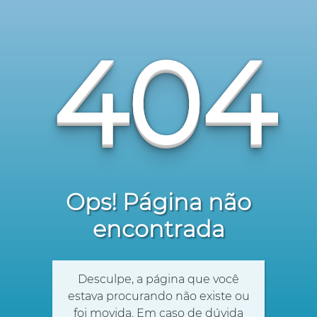
404
Ops! Página não
encontrada
Desculpe, a página que você
estava procurando não existe ou
foi movida. Em caso de dúvida