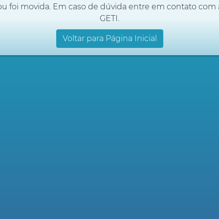
ou foi movida. Em caso de dúvida entre em contato com 
GETI.
Voltar para Página Inicial