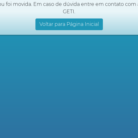
ou foi movida. Em caso de dúvida entre em contato com 
GETI.
Voltar para Página Inicial