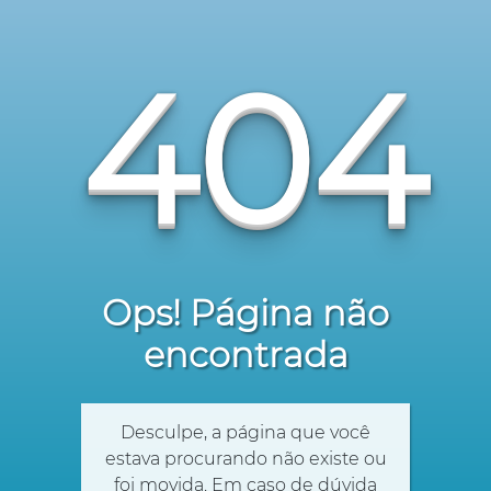
404
Ops! Página não
encontrada
Desculpe, a página que você
estava procurando não existe ou
foi movida. Em caso de dúvida