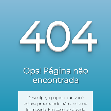
404
Ops! Página não
encontrada
Desculpe, a página que você
estava procurando não existe ou
foi movida. Em caso de dúvida