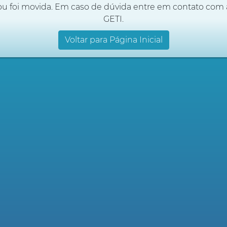
ou foi movida. Em caso de dúvida entre em contato com 
GETI.
Voltar para Página Inicial